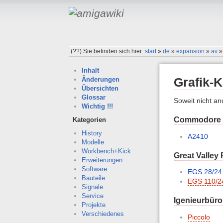
(??)
Sie befinden sich hier:
start
»
de
»
expansion
»
av
Inhalt
Grafik-K
Änderungen
Übersichten
Glossar
Soweit nicht an
Wichtig !!!
Commodore
Kategorien
History
A2410
Modelle
Workbench+Kick
Great Valley
Erweiterungen
Software
EGS 28/24
Bauteile
EGS 110/2
Signale
Service
Igenieurbüro
Projekte
Verschiedenes
Piccolo