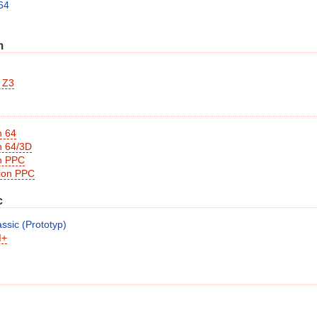
64
m
 Z3
n 64
n 64/3D
n PPC
sion PPC
c
ssic (Prototyp)
I+