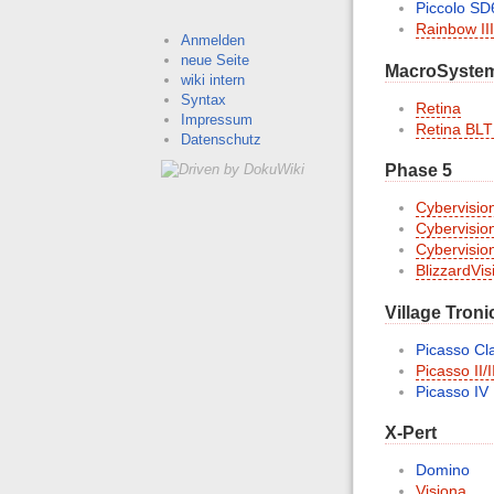
Piccolo SD
Rainbow III
Anmelden
neue Seite
MacroSyste
wiki intern
Syntax
Retina
Impressum
Retina BLT
Datenschutz
Phase 5
Cybervisio
Cybervisio
Cybervisio
BlizzardVi
Village Troni
Picasso Cla
Picasso II/I
Picasso IV
X-Pert
Domino
Visiona