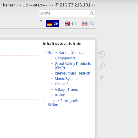
 keiner ~~ UI: ---start--- ~~ IP:216.73.216.131~~
?
de
en
no
Inhaltsverzeichnis
Grafik-Karten Übersicht
Commodore
Great Valley Products
(GVP)
Igenieurbüro Helfrich
MacroSystem
Phase 5
Village Tronic
X-Pert
Links z.T. mit großen
Bildern