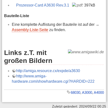
Prozessor-Card A3630 Rev.3.1
397kB
Bauteile-Liste
Eine komplette Auflistung der Bauteile ist auf der →
Assembly-Liste-Seite
zu finden.
Links z.T. mit
großen Bildern
http://amiga.resource.cx/expde/a3630
http://www.amiga-
hardware.com/showhardware.cgi?HARDID=222
68030
,
A3000
,
A4000
Zuletzt geändert: 2024/09/22 00:25