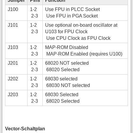
Jumper
Pins
Function
J100
1-2
Use FPU in PLCC Socket
2-3
Use FPU in PGA Socket
J101
1-2
Use optional on-board oscillator at
2-3
U103 for FPU Clock
Use CPU Clock as FPU Clock
J103
1-2
MAP-ROM Disabled
2-3
MAP-ROM Enabled (requires U100)
J201
1-2
68020 NOT selected
2-3
68020 Selected
J202
1-2
68030 selected
2-3
68030 NOT selected
J203
1-2
68030 Selected
2-3
68020 Selected
Vector-Schaltplan