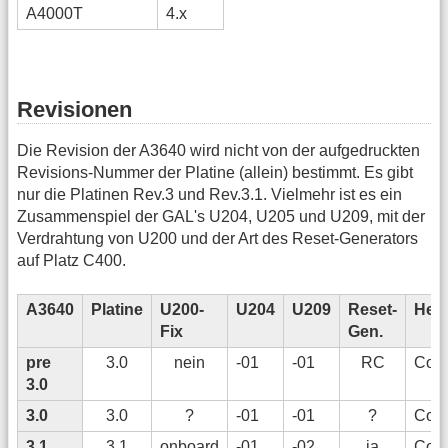
A4000T
4.x
Revisionen
Die Revision der A3640 wird nicht von der aufgedruckten
Revisions-Nummer der Platine (allein) bestimmt. Es gibt
nur die Platinen Rev.3 und Rev.3.1. Vielmehr ist es ein
Zusammenspiel der GAL's U204, U205 und U209, mit der
Verdrahtung von U200 und der Art des Reset-Generators
auf Platz C400.
A3640
Platine
U200-
U204
U209
Reset-
Hers
Fix
Gen.
pre
3.0
nein
-01
-01
RC
Com
3.0
3.0
3.0
?
-01
-01
?
Com
3.1
3.1
onboard
-01
-02
ja
Com