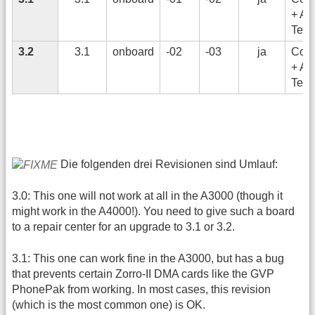
+ Am
Tech
3.2
3.1
onboard
-02
-03
ja
Com
+ Am
Tech
Die folgenden drei Revisionen sind Umlauf:
3.0: This one will not work at all in the A3000 (though it
might work in the A4000!). You need to give such a board
to a repair center for an upgrade to 3.1 or 3.2.
3.1: This one can work fine in the A3000, but has a bug
that prevents certain Zorro-II DMA cards like the GVP
PhonePak from working. In most cases, this revision
(which is the most common one) is OK.