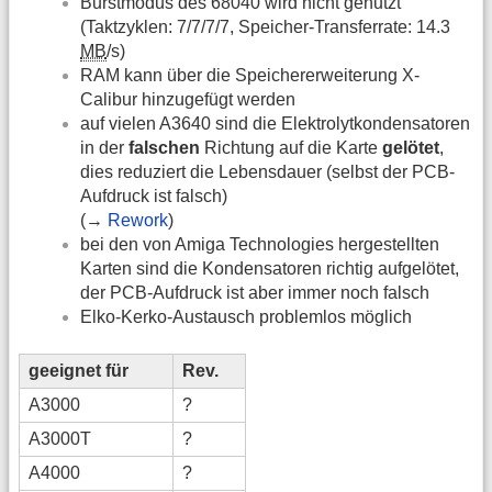
Burstmodus des 68040 wird nicht genutzt
(Taktzyklen: 7/7/7/7, Speicher-Transferrate: 14.3
MB
/s)
RAM kann über die Speichererweiterung X-
Calibur hinzugefügt werden
auf vielen A3640 sind die Elektrolytkondensatoren
in der
falschen
Richtung auf die Karte
gelötet
,
dies reduziert die Lebensdauer (selbst der PCB-
Aufdruck ist falsch)
(→
Rework
)
bei den von Amiga Technologies hergestellten
Karten sind die Kondensatoren richtig aufgelötet,
der PCB-Aufdruck ist aber immer noch falsch
Elko-Kerko-Austausch problemlos möglich
geeignet für
Rev.
A3000
?
A3000T
?
A4000
?