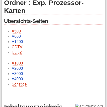
Ordner : Exp. Prozessor-
Karten
Übersichts-Seiten
A500
A600
A1200
CDTV
CD32
A1000
A2000
A3000
A4000
Sonstige
Inhaltsverzeichnis