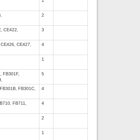
1
,
2
, CE422,
3
 CE426, CE427,
4
1
, FB301F,
5
,
 FB301B, FB301C,
4
B710, FB711,
4
2
1