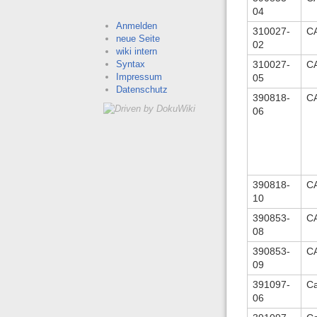
04
Anmelden
310027-
C
neue Seite
02
wiki intern
310027-
C
Syntax
Impressum
05
Datenschutz
390818-
C
06
390818-
C
10
390853-
C
08
390853-
C
09
391097-
Ca
06