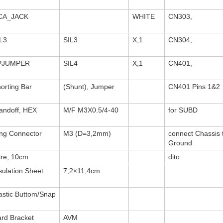
CA_JACK
WHITE
CN303,
L3
SIL3
X,1
CN304,
PJUMPER
SIL4
X,1
CN401,
orting Bar
(Shunt), Jumper
CN401 Pins 1&2
andoff, HEX
M/F M3X0.5/4-40
for SUBD
ng Connector
M3 (D=3,2mm)
connect Chassis 
Ground
re, 10cm
dito
sulation Sheet
7,2×11,4cm
astic Buttom/Snap
rd Bracket
AVM