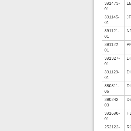
391473-
L
01
391145-
J
01
391121-
N
01
391122-
P
01
391327-
D
01
391129-
D
01
380311-
DI
06
390242-
D
03
391698-
H
01
252122-
R