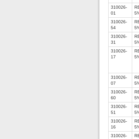
310026-
R
01
5
310026-
R
54
5
310026-
R
31
5
310026-
R
17
5
310026-
R
07
5
310026-
R
60
5
310026-
R
51
5
310026-
R
16
5
310026-
R