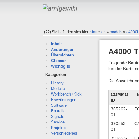
(??)
Sie befinden sich hier:
start
»
de
»
models
»
a4000t
Inhalt
A4000-T
Änderungen
Übersichten
Glossar
Folgende Baute
Wichtig !!!
bei der Karte s
Kategorien
Die Abweichung
History
Modelle
COMMO-
_B
Workbench+Kick
Erweiterungen
ID
Software
365262-
P
Bauteile
01
Signale
Service
390853-
C
Projekte
01
Verschiedenes
390853-
C