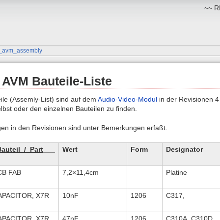
~~ RM
_avm_assembly
 AVM Bauteile-Liste
ile (Assemly-List) sind auf dem
Audio-Video-Modul
in der Revisionen 4
elbst oder den einzelnen Bauteilen zu finden.
en in den Revisionen sind unter Bemerkungen erfaßt.
auteil_/_Part
___
Wert
Form
Designator
CB FAB
7,2×11,4cm
Platine
APACITOR, X7R
10nF
1206
C317,
APACITOR, X7R
47nF
1206
C310A, C310D,