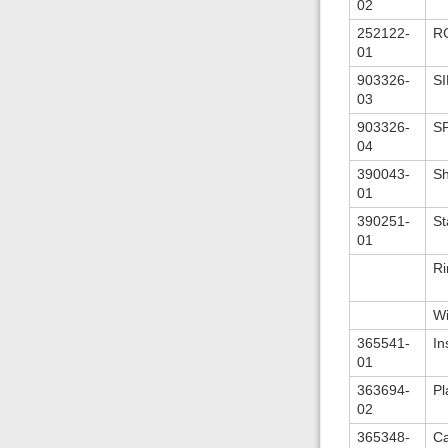
02
252122-
R
01
903326-
SI
03
903326-
S
04
390043-
Sh
01
390251-
St
01
Ri
Wi
365541-
In
01
363694-
Pl
02
365348-
Ca