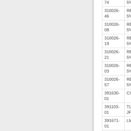
74
5
310026-
R
46
5
310026-
R
08
5
310026-
R
19
5
310026-
R
21
5
310026-
R
03
5
310026-
R
57
5
391630-
C
01
391103-
TL
01
J
391671-
L
01