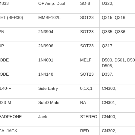
M833
OP Amp. Dual
SO-8
U320,
FET (BFR30)
MMBF102L
SOT23
Q315, Q316,
PN
2N3904
SOT23
Q335, Q336,
NP
2N3906
SOT23
Q317,
IODE
1N4001
MELF
D500, D501, D50
D505,
IODE
1N4148
SOT23
D337,
L40-F
Side Entry
0,1X,1
CN300,
B23-M
SubD Male
RA
CN301,
EADPHONE
Jack
STEREO
CN400,
CA_JACK
RED
CN302,