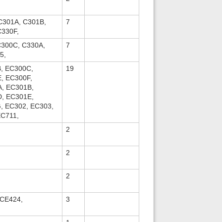
C301A, C301B,
7
C330F,
C300C, C330A,
7
5,
, EC300C,
19
, EC300F,
, EC301B,
, EC301E,
, EC302, EC303,
EC711,
2
2
2
 CE424,
3