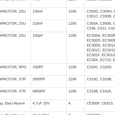
APACITOR, Z5U
100nF
1206
C300G, C300H, 
C301C, C330B, 
APACITOR, Z5U
220nF
1206
C300A, C300B, 
C336, C421, C42
APACITOR, Z5U
100pF
1206
EC300A, EC300B
EC300D, EC300E
EC300G, EC301A
EC301C, EC301D
EC301F, EC301G
EC304, EC710, 
APACITOR, NPO
330PF
1206
C320C, C320D,
APACITOR, X7R
3900PF
1206
C310C, C316B,
APACITOR, X7R
6800PF
1206
C310B, C316A,
p, Elect Alumm
4,7uF 25V
A
CE300F, CE423,