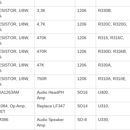
%
ESISTOR, 1/8W,
3,3K
1206
R330B,
%
ESISTOR, 1/8W,
4,7K
1206
R320C, R320G,
%
ESISTOR, 1/8W,
470K
1206
R315, R316C,
%
ESISTOR, 1/8W,
470R
1206
R330D, R336B,
%
ESISTOR, 1/8W,
47K
1206
R330A,
%
ESISTOR, 1/8W,
750R
1206
R310A, R310E,
%
XA1263AM
Audio HeadPH
SO16
U400,
Amp
084, Op Amp,
Replace LF347
SO14
U310,
FET
M386
Audio Speaker
SO-8
U330,
Amp