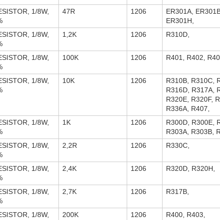
ESISTOR, 1/8W,
47R
1206
ER301A, ER301B
%
ER301H,
ESISTOR, 1/8W,
1,2K
1206
R310D,
%
ESISTOR, 1/8W,
100K
1206
R401, R402, R40
%
ESISTOR, 1/8W,
10K
1206
R310B, R310C, 
%
R316D, R317A, 
R320E, R320F, R
R336A, R407,
ESISTOR, 1/8W,
1K
1206
R300D, R300E, 
%
R303A, R303B, 
ESISTOR, 1/8W,
2,2R
1206
R330C,
%
ESISTOR, 1/8W,
2,4K
1206
R320D, R320H,
%
ESISTOR, 1/8W,
2,7K
1206
R317B,
%
ESISTOR, 1/8W,
200K
1206
R400, R403,