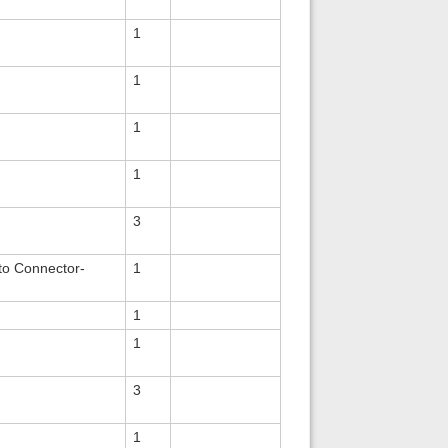
1
1
1
1
3
to Connector-
1
1
1
3
1