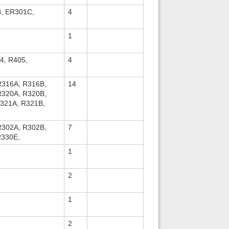
, ER301C,
4
1
4, R405,
4
R316A, R316B,
14
R320A, R320B,
321A, R321B,
R302A, R302B,
7
R330E,
1
2
1
2