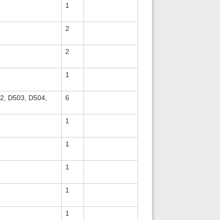
1
2
2
1
2, D503, D504,
6
1
1
1
1
1