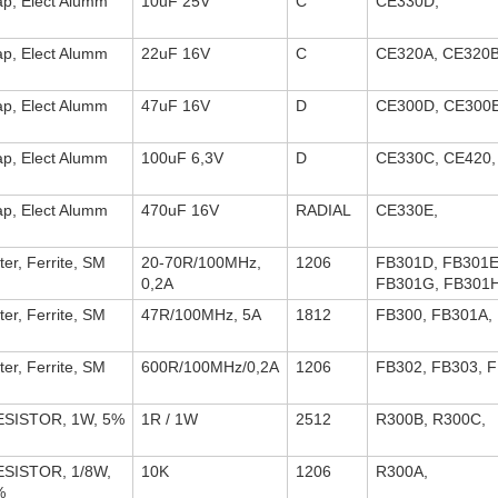
p, Elect Alumm
10uF 25V
C
CE330D,
p, Elect Alumm
22uF 16V
C
CE320A, CE320B
p, Elect Alumm
47uF 16V
D
CE300D, CE300E
p, Elect Alumm
100uF 6,3V
D
CE330C, CE420,
p, Elect Alumm
470uF 16V
RADIAL
CE330E,
lter, Ferrite, SM
20-70R/100MHz,
1206
FB301D, FB301E
0,2A
FB301G, FB301H
lter, Ferrite, SM
47R/100MHz, 5A
1812
FB300, FB301A,
lter, Ferrite, SM
600R/100MHz/0,2A
1206
FB302, FB303, F
ESISTOR, 1W, 5%
1R / 1W
2512
R300B, R300C,
ESISTOR, 1/8W,
10K
1206
R300A,
%