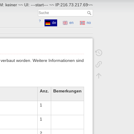
: keiner ~~ UI: ---start--- ~~ IP:216.73.217.69~~
?
de
en
no
 verbaut worden. Weitere Informationen sind
Anz.
Bemerkungen
1
1
2