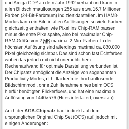
und Amiga CD³² ab dem Jahr 1992 verbaut und kann in
allen Bildschirmauflösungen 256 aus etwa 16,7 Millionen
Farben (24-Bit-Farbraum) indiziert darstellen. Im HAM8-
Modus kann ein Bild in allen Auflösungen so viele Farben
gleichzeitig enthalten, wie Pixel ins Chip-RAM passen,
minus die erste Pixelspalte, also bei maximaler Chip-
RAM-Größe von 2
MB
maximal 2 Mio. Farben. In der
höchsten Auflösung sind allerdings maximal ca. 830.000
Pixel gleichzeitig sichtbar. Das sind schon fast Echtfarben,
wobei das jedoch mit nicht unerheblichem
Rechenaufwand für optimale Darstellung verbunden ist.
Der Chipsatz ermöglicht die Anzeige von sogenannten
Productivity Modes, d. h. flackerfreie, hochauflösende
Bildschirmmodi, ohne Zuhilfenahme eines beim OCS
hierfür benötigten Flickerfixers, und hat eine maximale
Auflösung von 1440×576 (Hires interlaced, overscan).
Auch der
AGA-Chipsatz
baut indirekt auf dem
ursprünglichen Original Chip Set (OCS) auf, jedoch mit
einigen Änderungen: