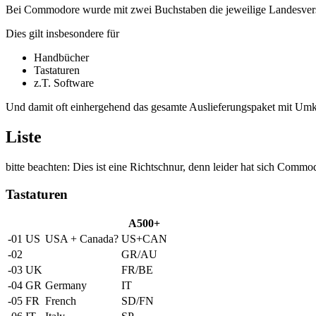
Bei Commodore wurde mit zwei Buchstaben die jeweilige Landesversi
Dies gilt insbesondere für
Handbücher
Tastaturen
z.T. Software
Und damit oft einhergehend das gesamte Auslieferungspaket mit Um
Liste
bitte beachten: Dies ist eine Richtschnur, denn leider hat sich Commo
Tastaturen
A500+
-01
US
USA + Canada?
US+CAN
-02
GR/AU
-03
UK
FR/BE
-04
GR
Germany
IT
-05
FR
French
SD/FN