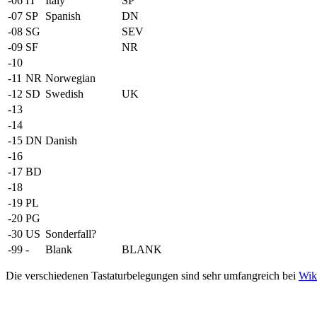
-06
IT
Italy
SP
-07
SP
Spanish
DN
-08
SG
SEV
-09
SF
NR
-10
-11
NR
Norwegian
-12
SD
Swedish
UK
-13
-14
-15
DN
Danish
-16
-17
BD
-18
-19
PL
-20
PG
-30
US
Sonderfall?
-99
-
Blank
BLANK
Die verschiedenen Tastaturbelegungen sind sehr umfangreich bei
Wik