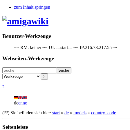
zum Inhalt springen
Benutzer-Werkzeuge
~~ RM: keiner ~~ UI: ---start--- ~~ IP:216.73.217.55~~
Webseiten-Werkzeuge
Suche
>
?
de
en
no
(??)
Sie befinden sich hier:
start
»
de
»
models
»
country_code
Seitenleiste