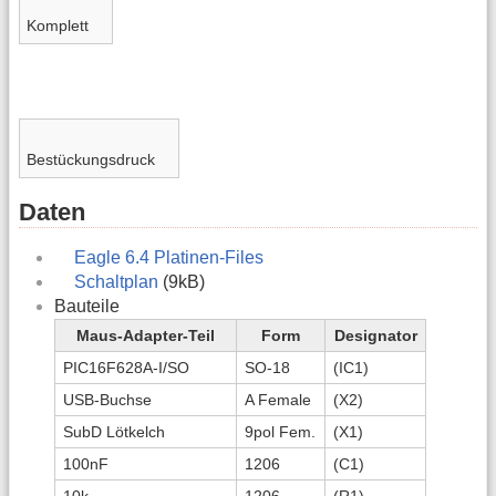
Komplett
Bestückungsdruck
Daten
Eagle 6.4 Platinen-Files
Schaltplan
(9kB)
Bauteile
Maus-Adapter-Teil
Form
Designator
PIC16F628A-I/SO
SO-18
(IC1)
USB-Buchse
A Female
(X2)
SubD Lötkelch
9pol Fem.
(X1)
100nF
1206
(C1)