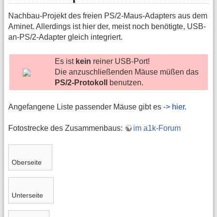
Nachbau-Projekt des freien PS/2-Maus-Adapters aus dem
Aminet. Allerdings ist hier der, meist noch benötigte, USB-
an-PS/2-Adapter gleich integriert.
Es ist
kein
reiner USB-Port!
Die anzuschließenden Mäuse müßen das
PS/2-Protokoll
benutzen.
Angefangene Liste passender Mäuse gibt es
-> hier
.
Fotostrecke des Zusammenbaus:
im a1k-Forum
Oberseite
Unterseite