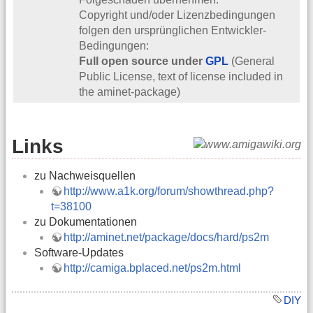
Copyright und/oder Lizenzbedingungen
folgen den ursprünglichen Entwickler-
Bedingungen:
Full open source under
GPL
(General
Public License, text of license included in
the aminet-package)
Links
zu Nachweisquellen
http://www.a1k.org/forum/showthread.php?
t=38100
zu Dokumentationen
http://aminet.net/package/docs/hard/ps2m
Software-Updates
http://camiga.bplaced.net/ps2m.html
DIY