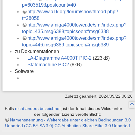
p=603519&postcount=40
http://www.a1k.org/forum/showthread.php?
t=28058
http://www.amiga4000tower.de/smf/index.php?
topic=435.msg6388;topicseen#msg6388
http://www.amiga4000tower.de/smf/index.php?
topic=446.msg6389;topicseen#msg6389
zu Dokumentationen
LA-Diagramme A4000T PIO-2
(223kB)
Statemachine PIO2
(8kB)
Software
Zuletzt geändert: 2024/09/22 00:26
Falls
nicht anders bezeichnet
, ist der Inhalt dieses Wikis unter
der folgenden Lizenz veröffentlicht:
Namensnennung - Weitergabe unter gleichen Bedingungen 3.0
Unported (CC BY-SA 3.0) CC Attribution-Share Alike 3.0 Unported