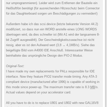
nur umprogrammieren). Leider wird zum Entfernen der Bauteile ein
Heißluftfön benötigt (für ausreichenden Hitzeschutz beim Connector
für das Daughterboard sorgen um Beschädigungen zu vermeiden!)
Außerdem habe ich das scsi.device (letzte bekannte Version 44.2)
modifiziert, so dass nun ein WORD anstelle eines LONG WORDS
übertragen wird, da dies schneller ist (Mit A1 wird der langsamere 8-
bit Zugriff ausgewählt). Der Geschwindigkeitszuwachse ist nicht
riesig, aber es ist den Aufwand wert (3,8 → 4,1MB/s). Siehe das
beigefügte Bild vom A4000 IDE Anschluß. Interessanter Weise
beinhaltete das ursprüngliche Design den PIO-2 Modus.
Original-Text:
I have made my own replacements for PALs responsible for IDE
interface. Now they feature PIO2 transfer mode timing. Any ATA-3
compliant device (manufactured after 1996) is capable of working in
this mode since power-up. The maximum transfer rate is 8.3
MB
/s.
Actual values depend on your accelerator card.
All you have to do is to replace U901 and U902 with new GAL16V8