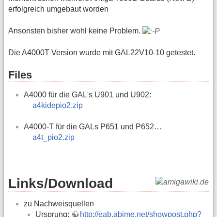
erfolgreich umgebaut worden
Ansonsten bisher wohl keine Problem.
Die A4000T Version wurde mit GAL22V10-10 getestet.
Files
A4000 für die GAL's U901 und U902:
a4kidepio2.zip
A4000-T für die GALs P651 und P652…
a4t_pio2.zip
Links/Download
zu Nachweisquellen
Ursprung:
http://eab.abime.net/showpost.php?