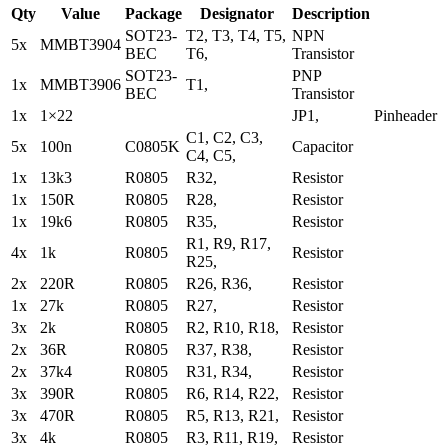
Qty
Value
Package
Designator
Description
SOT23-
T2, T3, T4, T5,
NPN
5x
MMBT3904
BEC
T6,
Transistor
SOT23-
PNP
1x
MMBT3906
T1,
BEC
Transistor
1x
1×22
JP1,
Pinheader
C1, C2, C3,
5x
100n
C0805K
Capacitor
C4, C5,
1x
13k3
R0805
R32,
Resistor
1x
150R
R0805
R28,
Resistor
1x
19k6
R0805
R35,
Resistor
R1, R9, R17,
4x
1k
R0805
Resistor
R25,
2x
220R
R0805
R26, R36,
Resistor
1x
27k
R0805
R27,
Resistor
3x
2k
R0805
R2, R10, R18,
Resistor
2x
36R
R0805
R37, R38,
Resistor
2x
37k4
R0805
R31, R34,
Resistor
3x
390R
R0805
R6, R14, R22,
Resistor
3x
470R
R0805
R5, R13, R21,
Resistor
3x
4k
R0805
R3, R11, R19,
Resistor