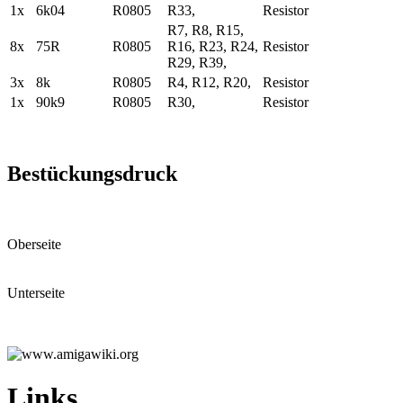
1x
6k04
R0805
R33,
Resistor
R7, R8, R15,
8x
75R
R0805
R16, R23, R24,
Resistor
R29, R39,
3x
8k
R0805
R4, R12, R20,
Resistor
1x
90k9
R0805
R30,
Resistor
Bestückungsdruck
Oberseite
Unterseite
Links