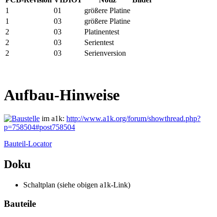
1
01
größere Platine
1
03
größere Platine
2
03
Platinentest
2
03
Serientest
2
03
Serienversion
Aufbau-Hinweise
im a1k:
http://www.a1k.org/forum/showthread.php?
p=758504#post758504
Bauteil-Locator
Doku
Schaltplan (siehe obigen a1k-Link)
Bauteile