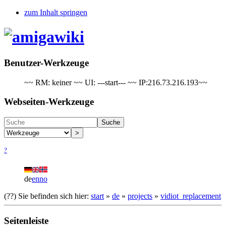
zum Inhalt springen
Benutzer-Werkzeuge
~~ RM: keiner ~~ UI: ---start--- ~~ IP:216.73.216.193~~
Webseiten-Werkzeuge
Suche
>
?
de
en
no
(??)
Sie befinden sich hier:
start
»
de
»
projects
»
vidiot_replacement
Seitenleiste