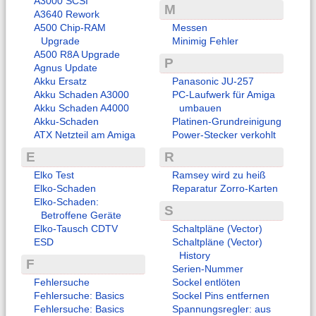
A3000 SCSI
M
A3640 Rework
A500 Chip-RAM
Messen
Upgrade
Minimig Fehler
A500 R8A Upgrade
P
Agnus Update
Akku Ersatz
Panasonic JU-257
Akku Schaden A3000
PC-Laufwerk für Amiga
Akku Schaden A4000
umbauen
Akku-Schaden
Platinen-Grundreinigung
ATX Netzteil am Amiga
Power-Stecker verkohlt
E
R
Elko Test
Ramsey wird zu heiß
Elko-Schaden
Reparatur Zorro-Karten
Elko-Schaden:
S
Betroffene Geräte
Elko-Tausch CDTV
Schaltpläne (Vector)
ESD
Schaltpläne (Vector)
History
F
Serien-Nummer
Fehlersuche
Sockel entlöten
Fehlersuche: Basics
Sockel Pins entfernen
Fehlersuche: Basics
Spannungsregler: aus