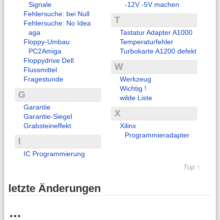
Signale
-12V -5V machen
Fehlersuche: bei Null
T
Fehlersuche: No Idea
aga
Tastatur Adapter A1000
Floppy-Umbau
Temperaturfehler
PC2Amiga
Turbokarte A1200 defekt
Floppydrive Dell
W
Flussmittel
Fragestunde
Werkzeug
Wichtig !
G
wilde Liste
Garantie
X
Garantie-Siegel
Grabsteineffekt
Xilinx
Programmieradapter
I
IC Programmierung
Top ↑
letzte Änderungen
...