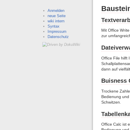
Baustei
Anmelden
neue Seite
Textverar
wiki intern
Syntax
Mit Office Writ
Impressum
zur umfangreic
Datenschutz
Dateiverw
Office File hilf
Schallplattensa
dann auf vielfä
Buisness 
Trockene Zahlen
Bedienung und d
Schwitzen.
Tabellenka
Office Calc ist
Bedienung und v