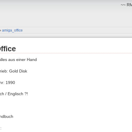
~~ RM:
»
amiga_office
ffice
Alles aus einer Hand
trieb: Gold Disk
hr: 1990
h / Englisch ?!
ndbuch
: