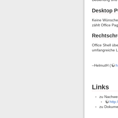
Desktop P
Keine Wünsche o
zählt Office Pa
Rechtschr
Office Shell üb
umfangreiche L
–HelmutH (
h
Links
zu Nachwei
http
zu Dokume