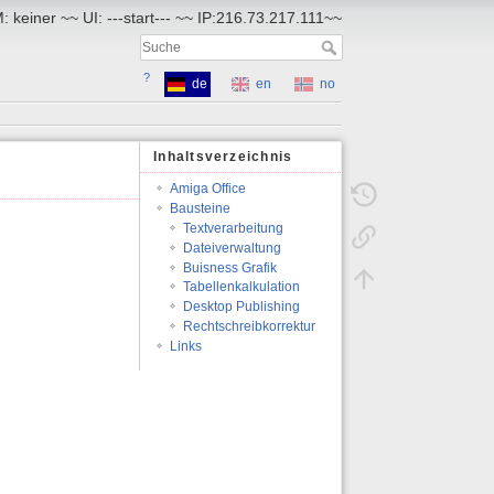
 keiner ~~ UI: ---start--- ~~ IP:216.73.217.111~~
?
de
en
no
Inhaltsverzeichnis
Amiga Office
Bausteine
Textverarbeitung
Dateiverwaltung
Buisness Grafik
Tabellenkalkulation
Desktop Publishing
Rechtschreibkorrektur
Links