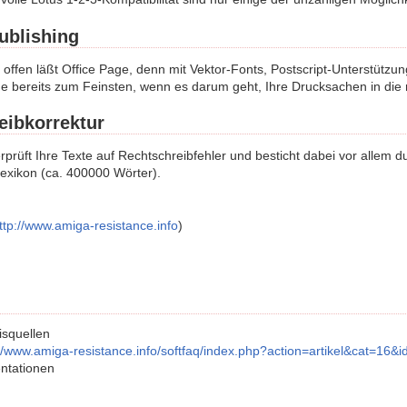
ublishing
ffen läßt Office Page, denn mit Vektor-Fonts, Postscript-Unterstützu
ge bereits zum Feinsten, wenn es darum geht, Ihre Drucksachen in die 
eibkorrektur
erprüft Ihre Texte auf Rechtschreibfehler und besticht dabei vor allem
exikon (ca. 400000 Wörter).
ttp://www.amiga-resistance.info
)
squellen
://www.amiga-resistance.info/softfaq/index.php?action=artikel&cat=16&
ntationen