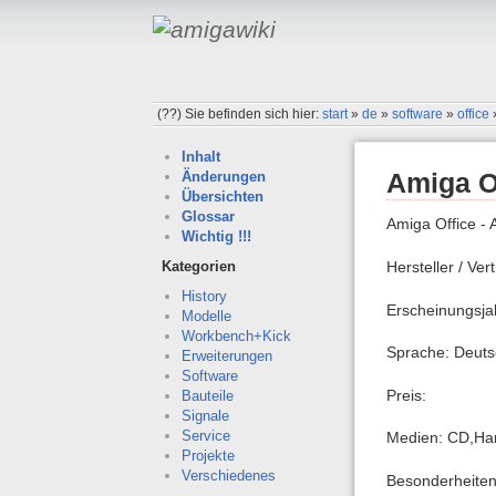
(??)
Sie befinden sich hier:
start
»
de
»
software
»
office
Inhalt
Amiga O
Änderungen
Übersichten
Glossar
Amiga Office - 
Wichtig !!!
Hersteller / Ver
Kategorien
History
Erscheinungsja
Modelle
Workbench+Kick
Sprache: Deutsc
Erweiterungen
Software
Preis:
Bauteile
Signale
Service
Medien: CD,Ha
Projekte
Verschiedenes
Besonderheiten