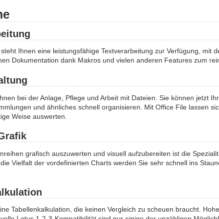
ne
beitung
e steht Ihnen eine leistungsfähige Textverarbeitung zur Verfügung, mit d
hen Dokumentation dank Makros und vielen anderen Features zum rei
altung
t Ihnen bei der Anlage, Pflege und Arbeit mit Dateien. Sie können jetzt I
mmlungen und ähnliches schnell organisieren. Mit Office File lassen si
ltige Weise auswerten.
Grafik
reihen grafisch auszuwerten und visuell aufzubereiten ist die Speziali
ie Vielfalt der vordefinierten Charts werden Sie sehr schnell ins Stau
lkulation
 eine Tabellenkalkulation, die keinen Vergleich zu scheuen braucht. Ho
olle Lotus 1-2-3-Kompatibilität sind nur einige der unzähligen Möglic