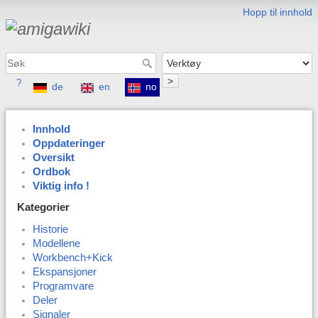
Hopp til innhold
>
?
de
en
no
Innhold
Oppdateringer
Oversikt
Ordbok
Viktig info !
Kategorier
Historie
Modellene
Workbench+Kick
Ekspansjoner
Programvare
Deler
Signaler