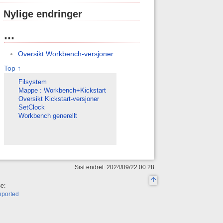
Nylige endringer
...
Oversikt Workbench-versjoner
Top ↑
Filsystem
Mappe : Workbench+Kickstart
Oversikt Kickstart-versjoner
SetClock
Workbench generellt
Sist endret: 2024/09/22 00:28
se:
nported