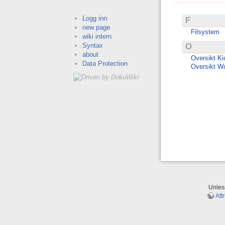
Logg inn
F
new page
Filsystem
wiki intern
Syntax
O
about
Oversikt Ki
Data Protection
Oversikt W
Unle
Att