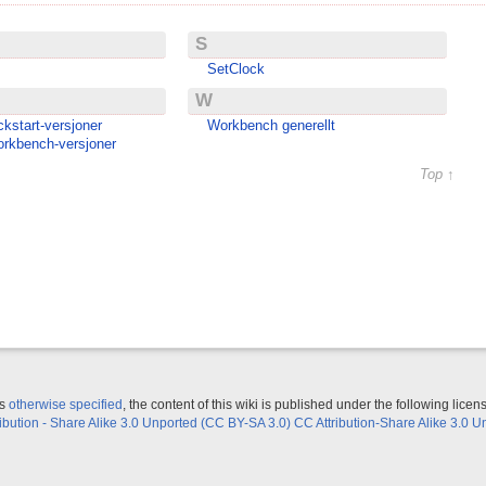
S
SetClock
W
ckstart-versjoner
Workbench generellt
orkbench-versjoner
Top ↑
ss
otherwise specified
, the content of this wiki is published under the following licen
ribution - Share Alike 3.0 Unported (CC BY-SA 3.0) CC Attribution-Share Alike 3.0 U