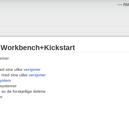
~~ RM:
 Workbench+Kickstart
emer:
d sine ulike
versjoner
h
med sine ulike
versjoner
lsystem
 systemer
 av de forskjellige delene
er