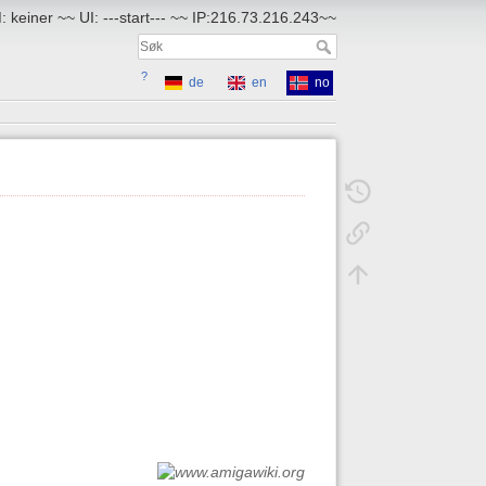
 keiner ~~ UI: ---start--- ~~ IP:216.73.216.243~~
?
de
en
no