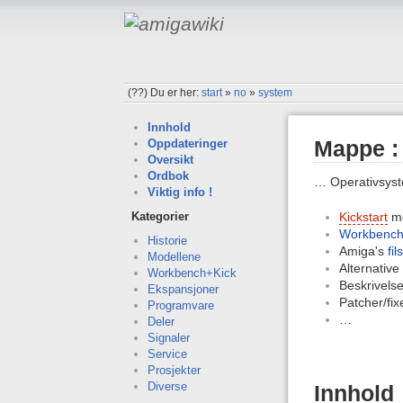
(??)
Du er her:
start
»
no
»
system
Innhold
Mappe :
Oppdateringer
Oversikt
Ordbok
… Operativsyst
Viktig info !
Kickstart
me
Kategorier
Workbenc
Historie
Amiga's
fi
Modellene
Alternative
Workbench+Kick
Beskrivelse
Ekspansjoner
Patcher/fix
Programvare
…
Deler
Signaler
Service
Prosjekter
Diverse
Innhold