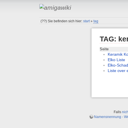
(??)
Sie befinden sich hier:
start
»
tag
TAG: ke
Seite
Keramik K
Elko Liste
Elko-Scha
Liste over 
Falls
nic
Namensnennung - Weit