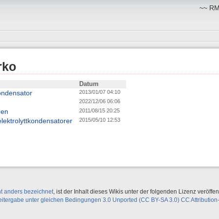
~~ RM:
rko
Datum
ondensator
2013/01/07 04:10
2022/12/06 06:06
den
2011/08/15 20:25
elektrolyttkondensatorer
2015/05/10 12:53
ht anders bezeichnet
, ist der Inhalt dieses Wikis unter der folgenden Lizenz veröffent
ergabe unter gleichen Bedingungen 3.0 Unported (CC BY-SA 3.0) CC Attribution-