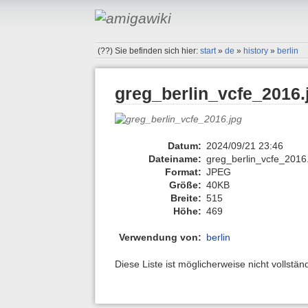
(??)
Sie befinden sich hier:
start
»
de
»
history
»
berlin
greg_berlin_vcfe_2016.
Datum:
2024/09/21 23:46
Dateiname:
greg_berlin_vcfe_2016
Format:
JPEG
Größe:
40KB
Breite:
515
Höhe:
469
Verwendung von:
berlin
Diese Liste ist möglicherweise nicht vollstä