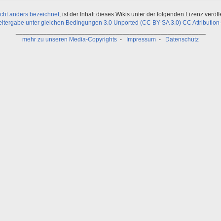
icht anders bezeichnet
, ist der Inhalt dieses Wikis unter der folgenden Lizenz veröffe
ergabe unter gleichen Bedingungen 3.0 Unported (CC BY-SA 3.0) CC Attribution-
_______________________________________________________
mehr zu unseren Media-Copyrights
-
Impressum
-
Datenschutz