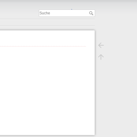
Important
.