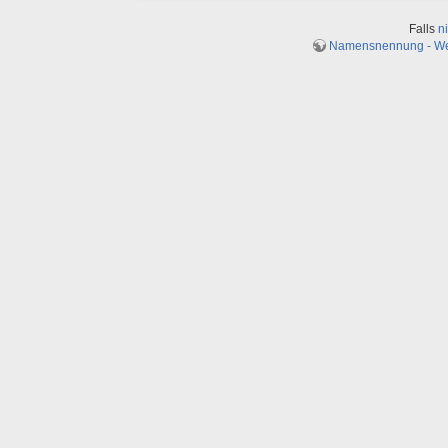
Falls
n
Namensnennung - Weit