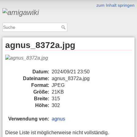
zum Inhalt springen
agnus_8372a.jpg
Datum:
2024/09/21 23:50
Dateiname:
agnus_8372a.jpg
Format:
JPEG
Größe:
21KB
Breite:
315
Höhe:
302
Verwendung von:
agnus
Diese Liste ist möglicherweise nicht vollständig.