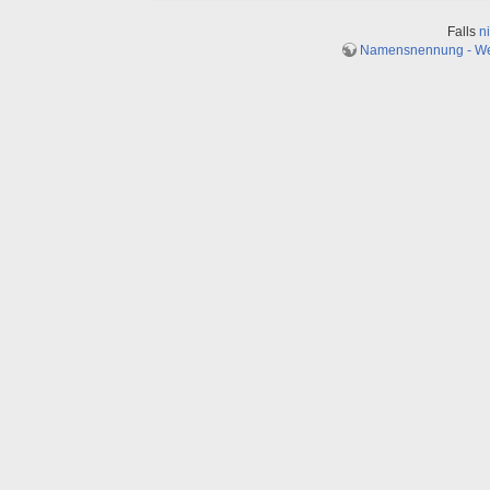
Falls
n
Namensnennung - Weit