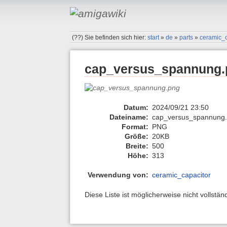
(??)
Sie befinden sich hier:
start
»
de
»
parts
»
ceramic_c
cap_versus_spannung.
Datum:
2024/09/21 23:50
Dateiname:
cap_versus_spannung
Format:
PNG
Größe:
20KB
Breite:
500
Höhe:
313
Verwendung von:
ceramic_capacitor
Diese Liste ist möglicherweise nicht vollstä