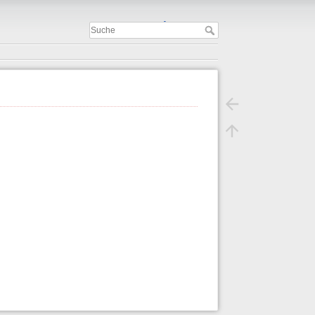
Important
.