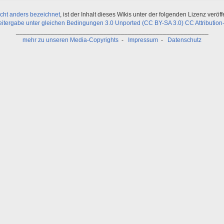
icht anders bezeichnet
, ist der Inhalt dieses Wikis unter der folgenden Lizenz veröffe
ergabe unter gleichen Bedingungen 3.0 Unported (CC BY-SA 3.0) CC Attribution-
_______________________________________________________
mehr zu unseren Media-Copyrights
-
Impressum
-
Datenschutz