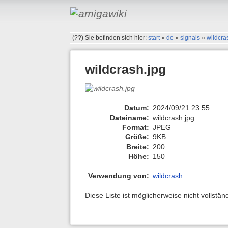
(??)
Sie befinden sich hier:
start
»
de
»
signals
»
wildcra
wildcrash.jpg
Datum:
2024/09/21 23:55
Dateiname:
wildcrash.jpg
Format:
JPEG
Größe:
9KB
Breite:
200
Höhe:
150
Verwendung von:
wildcrash
Diese Liste ist möglicherweise nicht vollstä