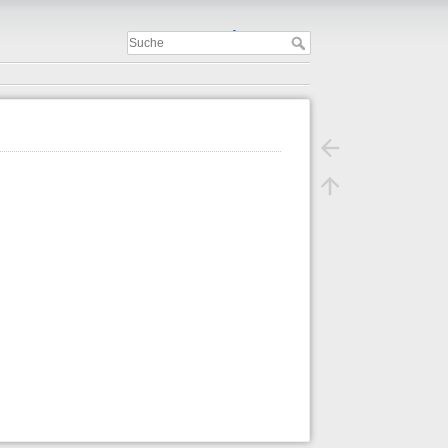
Important
.