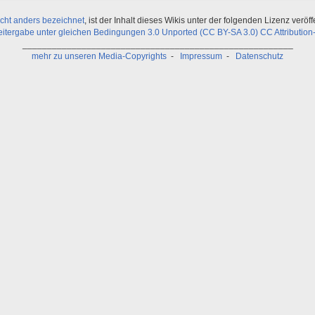
icht anders bezeichnet
, ist der Inhalt dieses Wikis unter der folgenden Lizenz veröffe
ergabe unter gleichen Bedingungen 3.0 Unported (CC BY-SA 3.0) CC Attribution-
_______________________________________________________
mehr zu unseren Media-Copyrights
-
Impressum
-
Datenschutz