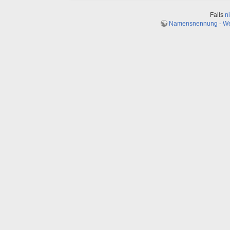
Falls
n
Namensnennung - Weit