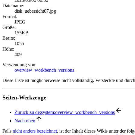
2025/05/02 00:52
Dateiname:
disk_uebersicht07.jpg
Format:
JPEG
Größe:
155KB
Breite:
1055
Höhe:
409
Verwendung von:
overview_workbench_versions
Diese Liste ist möglicherweise nicht vollständig. Versteckte und dur
Seiten-Werkzeuge
Zurück zu de:system:overview_workbench_versions
Nach oben
Falls
nicht anders bezeichnet
, ist der Inhalt dieses Wikis unter der fo