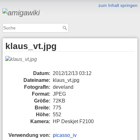
zum Inhalt springen
klaus_vt.jpg
Datum:
2012/12/13 03:12
Dateiname:
klaus_vt.jpg
FotografIn:
develand
Format:
JPEG
Größe:
72KB
Breite:
775
Höhe:
552
Kamera:
HP Deskjet F2100
Verwendung von:
picasso_iv