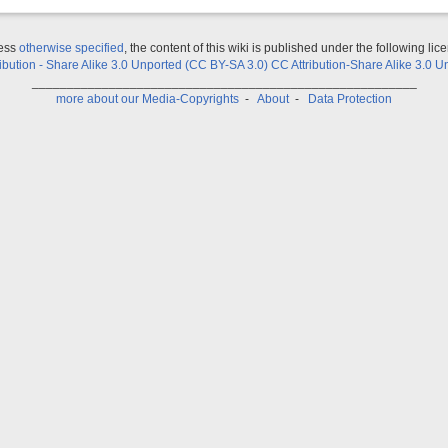
ess
otherwise specified
, the content of this wiki is published under the following lic
ribution - Share Alike 3.0 Unported (CC BY-SA 3.0) CC Attribution-Share Alike 3.0 U
_______________________________________________________
more about our Media-Copyrights
-
About
-
Data Protection