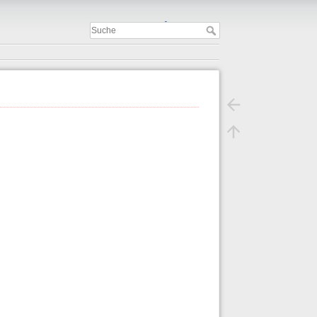
Important
.