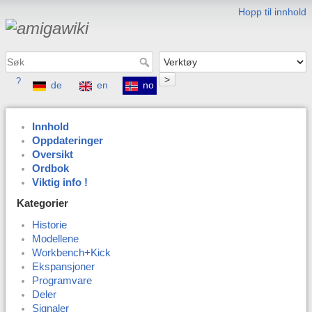
Hopp til innhold
>
?
de
en
no
Innhold
Oppdateringer
Oversikt
Ordbok
Viktig info !
Kategorier
Historie
Modellene
Workbench+Kick
Ekspansjoner
Programvare
Deler
Signaler