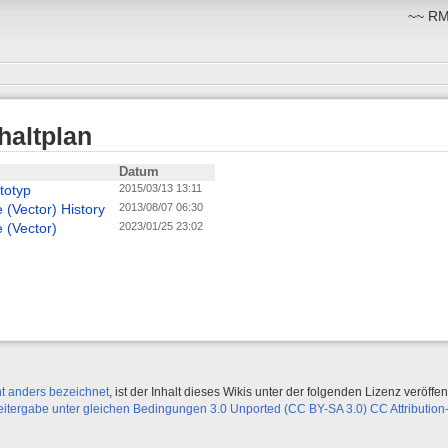
~~ RM:
haltplan
Datum
totyp
2015/03/13 13:11
 (Vector) History
2013/08/07 06:30
 (Vector)
2023/01/25 23:02
ht anders bezeichnet
, ist der Inhalt dieses Wikis unter der folgenden Lizenz veröffent
ergabe unter gleichen Bedingungen 3.0 Unported (CC BY-SA 3.0) CC Attribution-