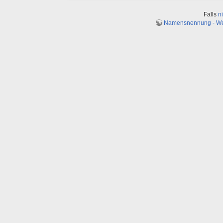
Falls
n
Namensnennung - Weit