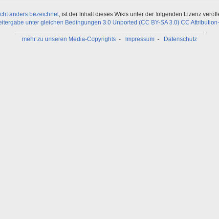
icht anders bezeichnet
, ist der Inhalt dieses Wikis unter der folgenden Lizenz veröffe
ergabe unter gleichen Bedingungen 3.0 Unported (CC BY-SA 3.0) CC Attribution-
_______________________________________________________
mehr zu unseren Media-Copyrights
-
Impressum
-
Datenschutz