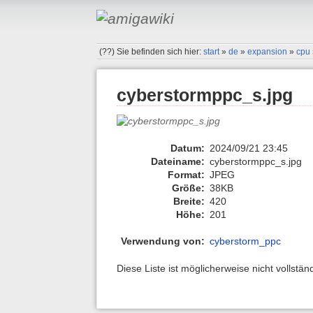
(??)
Sie befinden sich hier:
start
»
de
»
expansion
»
cpu
cyberstormppc_s.jpg
Datum:
2024/09/21 23:45
Dateiname:
cyberstormppc_s.jpg
Format:
JPEG
Größe:
38KB
Breite:
420
Höhe:
201
Verwendung von:
cyberstorm_ppc
Diese Liste ist möglicherweise nicht vollstä