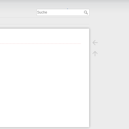
Important
.