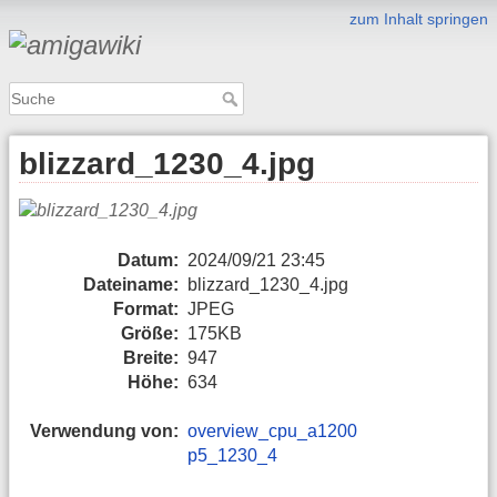
zum Inhalt springen
blizzard_1230_4.jpg
Datum:
2024/09/21 23:45
Dateiname:
blizzard_1230_4.jpg
Format:
JPEG
Größe:
175KB
Breite:
947
Höhe:
634
Verwendung von:
overview_cpu_a1200
p5_1230_4