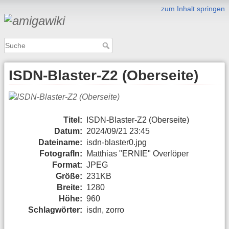
zum Inhalt springen
ISDN-Blaster-Z2 (Oberseite)
Titel:
ISDN-Blaster-Z2 (Oberseite)
Datum:
2024/09/21 23:45
Dateiname:
isdn-blaster0.jpg
FotografIn:
Matthias "ERNIE" Overlöper
Format:
JPEG
Größe:
231KB
Breite:
1280
Höhe:
960
Schlagwörter:
isdn, zorro