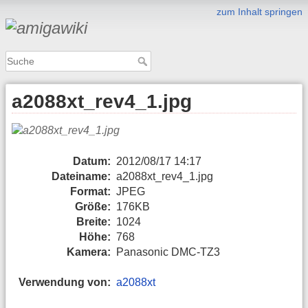
zum Inhalt springen
a2088xt_rev4_1.jpg
Datum:
2012/08/17 14:17
Dateiname:
a2088xt_rev4_1.jpg
Format:
JPEG
Größe:
176KB
Breite:
1024
Höhe:
768
Kamera:
Panasonic DMC-TZ3
Verwendung von:
a2088xt