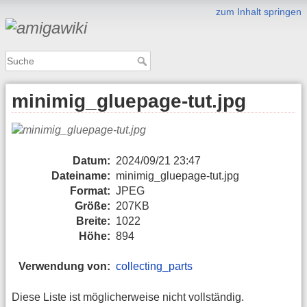
zum Inhalt springen
minimig_gluepage-tut.jpg
Datum:
2024/09/21 23:47
Dateiname:
minimig_gluepage-tut.jpg
Format:
JPEG
Größe:
207KB
Breite:
1022
Höhe:
894
Verwendung von:
collecting_parts
Diese Liste ist möglicherweise nicht vollständig.