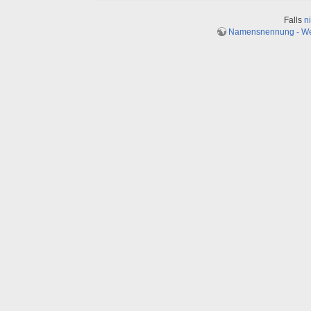
Falls
n
Namensnennung - Weit