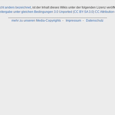
icht anders bezeichnet
, ist der Inhalt dieses Wikis unter der folgenden Lizenz veröffe
ergabe unter gleichen Bedingungen 3.0 Unported (CC BY-SA 3.0) CC Attribution-
_______________________________________________________
mehr zu unseren Media-Copyrights
-
Impressum
-
Datenschutz