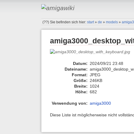
(??)
Sie befinden sich hier:
start
»
de
»
models
»
amiga
amiga3000_desktop_wi
Datum:
2024/09/21 23:48
Dateiname:
amiga3000_desktop_wi
Format:
JPEG
Größe:
246KB
Breite:
1024
Höhe:
682
Verwendung von:
amiga3000
Diese Liste ist möglicherweise nicht vollstä