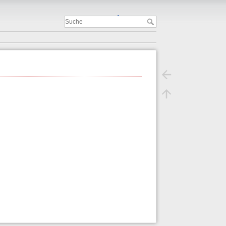
Important
.