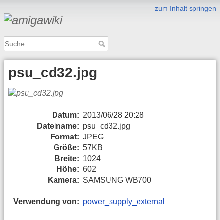
zum Inhalt springen
psu_cd32.jpg
Datum:
2013/06/28 20:28
Dateiname:
psu_cd32.jpg
Format:
JPEG
Größe:
57KB
Breite:
1024
Höhe:
602
Kamera:
SAMSUNG WB700
Verwendung von:
power_supply_external