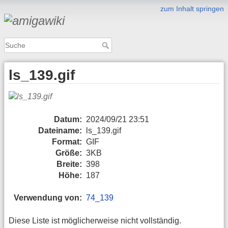
zum Inhalt springen
ls_139.gif
Datum:
2024/09/21 23:51
Dateiname:
ls_139.gif
Format:
GIF
Größe:
3KB
Breite:
398
Höhe:
187
Verwendung von:
74_139
Diese Liste ist möglicherweise nicht vollständig.