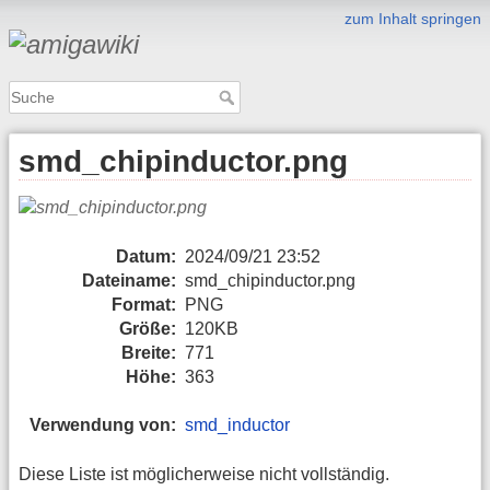
zum Inhalt springen
smd_chipinductor.png
Datum:
2024/09/21 23:52
Dateiname:
smd_chipinductor.png
Format:
PNG
Größe:
120KB
Breite:
771
Höhe:
363
Verwendung von:
smd_inductor
Diese Liste ist möglicherweise nicht vollständig.