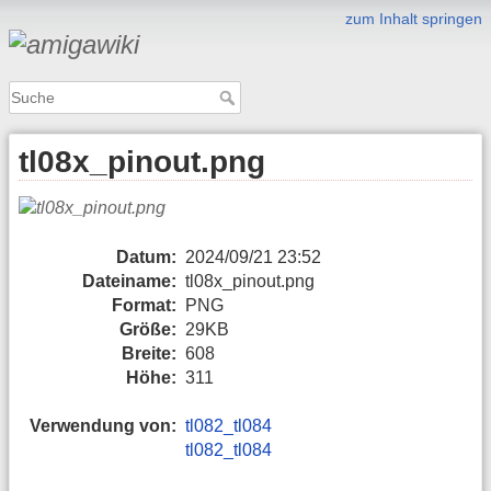
zum Inhalt springen
tl08x_pinout.png
Datum:
2024/09/21 23:52
Dateiname:
tl08x_pinout.png
Format:
PNG
Größe:
29KB
Breite:
608
Höhe:
311
Verwendung von:
tl082_tl084
tl082_tl084