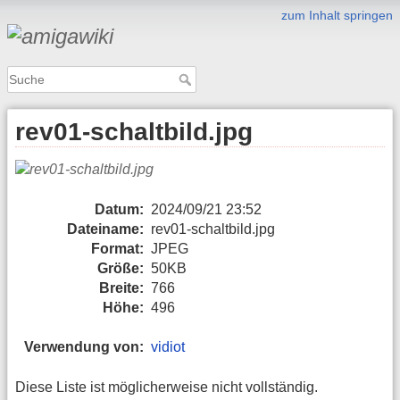
zum Inhalt springen
rev01-schaltbild.jpg
Datum:
2024/09/21 23:52
Dateiname:
rev01-schaltbild.jpg
Format:
JPEG
Größe:
50KB
Breite:
766
Höhe:
496
Verwendung von:
vidiot
Diese Liste ist möglicherweise nicht vollständig.