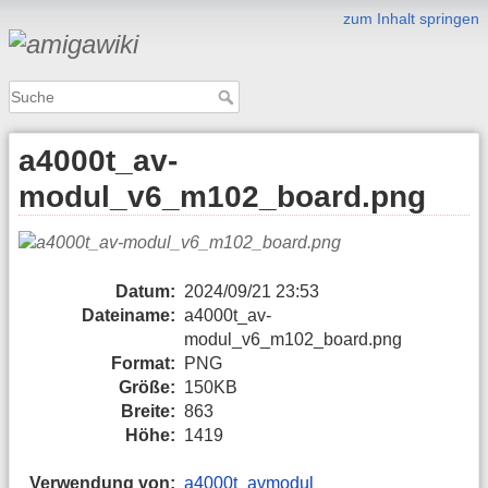
zum Inhalt springen
a4000t_av-
modul_v6_m102_board.png
Datum:
2024/09/21 23:53
Dateiname:
a4000t_av-
modul_v6_m102_board.png
Format:
PNG
Größe:
150KB
Breite:
863
Höhe:
1419
Verwendung von:
a4000t_avmodul