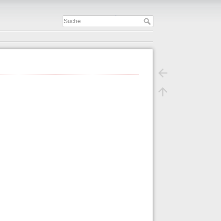
Important
.