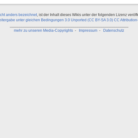
icht anders bezeichnet
, ist der Inhalt dieses Wikis unter der folgenden Lizenz veröffe
ergabe unter gleichen Bedingungen 3.0 Unported (CC BY-SA 3.0) CC Attribution-
_______________________________________________________
mehr zu unseren Media-Copyrights
-
Impressum
-
Datenschutz