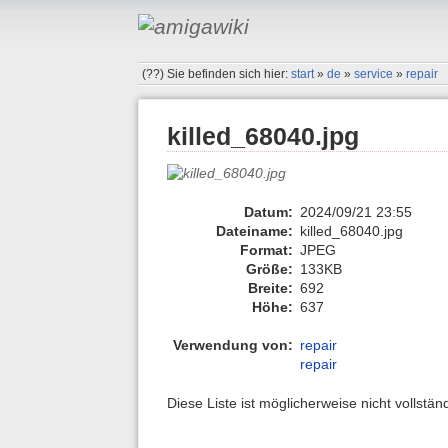
(??)
Sie befinden sich hier:
start
»
de
»
service
»
repair
killed_68040.jpg
Datum:
2024/09/21 23:55
Dateiname:
killed_68040.jpg
Format:
JPEG
Größe:
133KB
Breite:
692
Höhe:
637
Verwendung von:
repair
repair
Diese Liste ist möglicherweise nicht vollstä