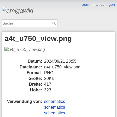
zum Inhalt springen
a4t_u750_view.png
Datum:
2024/09/21 23:55
Dateiname:
a4t_u750_view.png
Format:
PNG
Größe:
20KB
Breite:
417
Höhe:
323
Verwendung von:
schematics
schematics
schematics