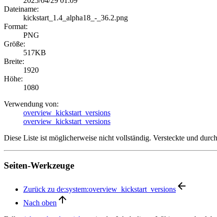
2025/04/29 01:09
Dateiname:
kickstart_1.4_alpha18_-_36.2.png
Format:
PNG
Größe:
517KB
Breite:
1920
Höhe:
1080
Verwendung von:
overview_kickstart_versions
overview_kickstart_versions
Diese Liste ist möglicherweise nicht vollständig. Versteckte und dur
Seiten-Werkzeuge
Zurück zu de:system:overview_kickstart_versions
Nach oben