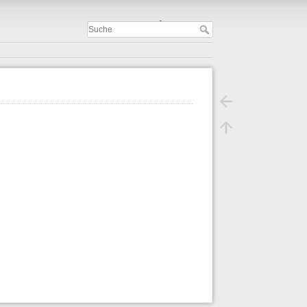
Important
.