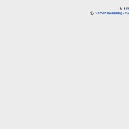
Falls
n
Namensnennung - Weit