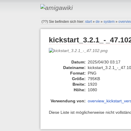
(??)
Sie befinden sich hier:
start
»
de
»
system
»
overvie
kickstart_3.2.1_-_47.10
Datum:
2025/04/30 03:17
Dateiname:
kickstart_3.2.1_-_47.1
Format:
PNG
Größe:
795KB
Breite:
1920
Höhe:
1080
Verwendung von:
overview_kickstart_ver
Diese Liste ist möglicherweise nicht vollstä