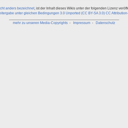
icht anders bezeichnet
, ist der Inhalt dieses Wikis unter der folgenden Lizenz veröffe
ergabe unter gleichen Bedingungen 3.0 Unported (CC BY-SA 3.0) CC Attribution-
_______________________________________________________
mehr zu unseren Media-Copyrights
-
Impressum
-
Datenschutz