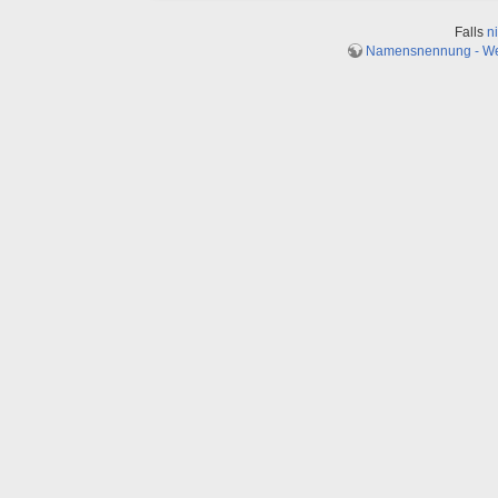
Falls
n
Namensnennung - Weit