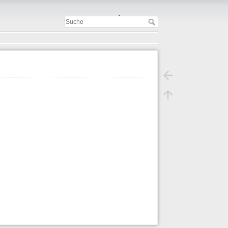
Important
.