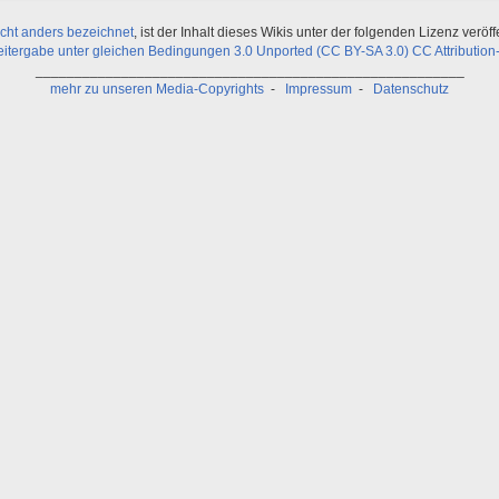
icht anders bezeichnet
, ist der Inhalt dieses Wikis unter der folgenden Lizenz veröffe
ergabe unter gleichen Bedingungen 3.0 Unported (CC BY-SA 3.0) CC Attribution-
_______________________________________________________
mehr zu unseren Media-Copyrights
-
Impressum
-
Datenschutz