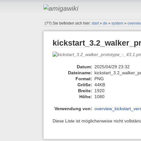
(??)
Sie befinden sich hier:
start
»
de
»
system
»
overvie
kickstart_3.2_walker_p
Datum:
2025/04/29 23:32
Dateiname:
kickstart_3.2_walker_p
Format:
PNG
Größe:
44KB
Breite:
1920
Höhe:
1080
Verwendung von:
overview_kickstart_ver
Diese Liste ist möglicherweise nicht vollstä