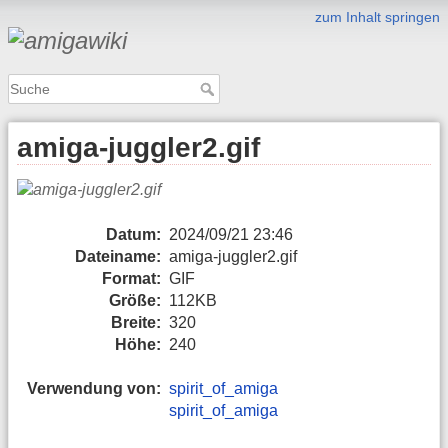
zum Inhalt springen
amiga-juggler2.gif
Datum:
2024/09/21 23:46
Dateiname:
amiga-juggler2.gif
Format:
GIF
Größe:
112KB
Breite:
320
Höhe:
240
Verwendung von:
spirit_of_amiga
spirit_of_amiga