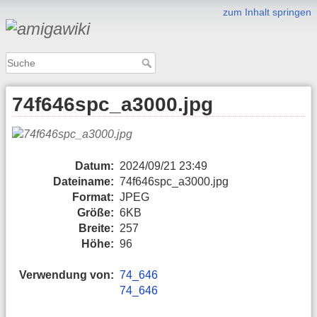
zum Inhalt springen
74f646spc_a3000.jpg
Datum:
2024/09/21 23:49
Dateiname:
74f646spc_a3000.jpg
Format:
JPEG
Größe:
6KB
Breite:
257
Höhe:
96
Verwendung von:
74_646
74_646