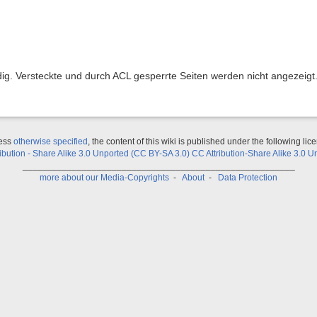
ndig. Versteckte und durch ACL gesperrte Seiten werden nicht angezeigt
ess
otherwise specified
, the content of this wiki is published under the following lic
ribution - Share Alike 3.0 Unported (CC BY-SA 3.0) CC Attribution-Share Alike 3.0 U
_______________________________________________________
more about our Media-Copyrights
-
About
-
Data Protection