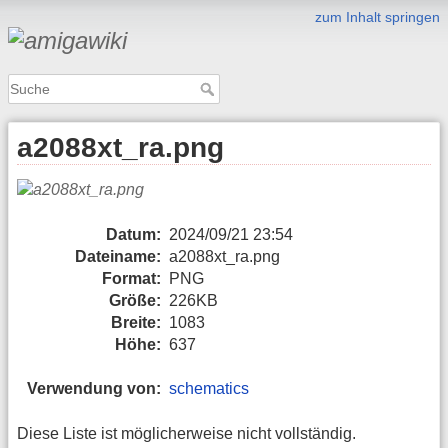
zum Inhalt springen
a2088xt_ra.png
Datum:
2024/09/21 23:54
Dateiname:
a2088xt_ra.png
Format:
PNG
Größe:
226KB
Breite:
1083
Höhe:
637
Verwendung von:
schematics
Diese Liste ist möglicherweise nicht vollständig.