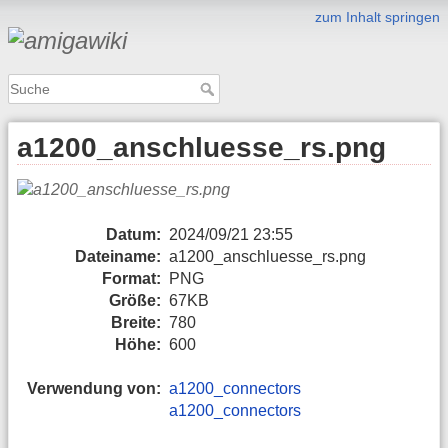
zum Inhalt springen
a1200_anschluesse_rs.png
Datum:
2024/09/21 23:55
Dateiname:
a1200_anschluesse_rs.png
Format:
PNG
Größe:
67KB
Breite:
780
Höhe:
600
Verwendung von:
a1200_connectors
a1200_connectors