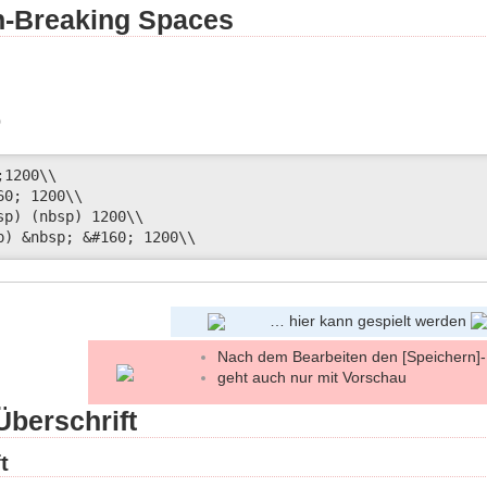
n-Breaking Spaces
0
1200\\ 

0; 1200\\ 

sp) (nbsp) 1200\\ 

p) &nbsp; &#160; 1200\\ 
… hier kann gespielt werden
Nach dem Bearbeiten den [Speichern]-
geht auch nur mit Vorschau
Überschrift
t