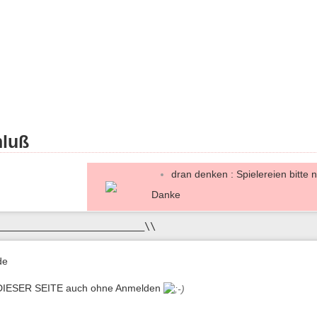
luß
dran denken : Spielereien bitte nu
Danke
__________________________\\ 
de
 DIESER SEITE auch ohne Anmelden