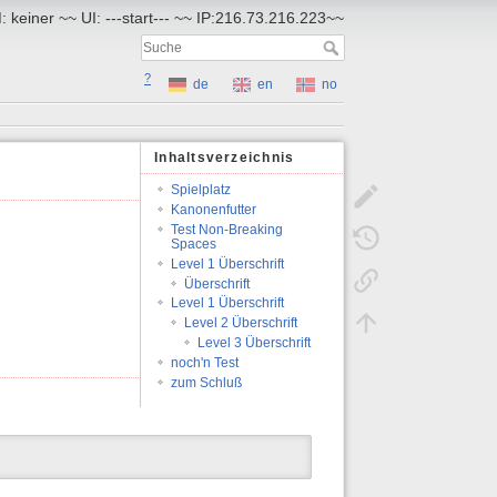
 keiner ~~ UI: ---start--- ~~ IP:216.73.216.223~~
?
de
en
no
Inhaltsverzeichnis
Spielplatz
Kanonenfutter
Test Non-Breaking
Spaces
Level 1 Überschrift
Überschrift
Level 1 Überschrift
Level 2 Überschrift
Level 3 Überschrift
noch'n Test
zum Schluß