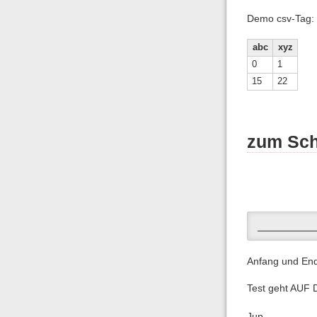
Demo csv-Tag:
abc
xyz
0
1
15
22
zum Sch
__________
Anfang und En
Test geht AUF
Jup