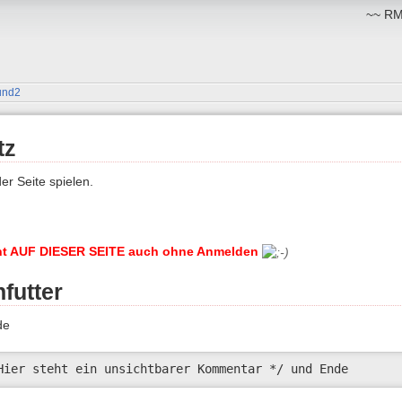
~~ RM:
und2
tz
er Seite spielen.
ht AUF DIESER SEITE auch ohne Anmelden
futter
de
Hier steht ein unsichtbarer Kommentar */ und Ende 