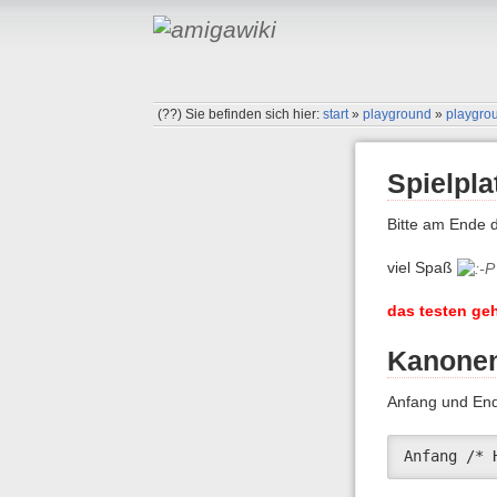
(??)
Sie befinden sich hier:
start
»
playground
»
playgro
Spielpla
Bitte am Ende d
viel Spaß
das testen ge
Kanonen
Anfang und En
Anfang /* 