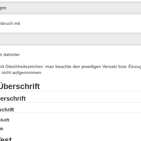
gen
mbruch mit
n dahinter
mit Gleichheitszeichen: man beachte den jeweiligen Versatz bzw. Einzu
rd nicht aufgenommen.
Überschrift
erschrift
chrift
hrift
ft
est