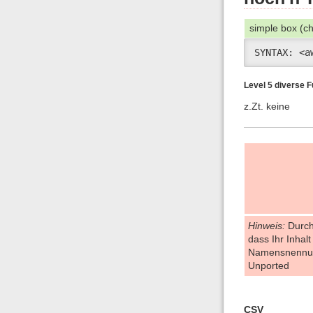
simple box (c
SYNTAX: <a
Level 5 diverse 
z.Zt. keine
Hinweis:
Durch 
dass Ihr Inhalt
Namensnennung
Unported
CSV