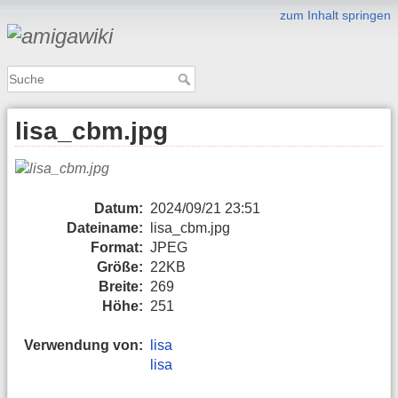
zum Inhalt springen
lisa_cbm.jpg
Datum:
2024/09/21 23:51
Dateiname:
lisa_cbm.jpg
Format:
JPEG
Größe:
22KB
Breite:
269
Höhe:
251
Verwendung von:
lisa
lisa