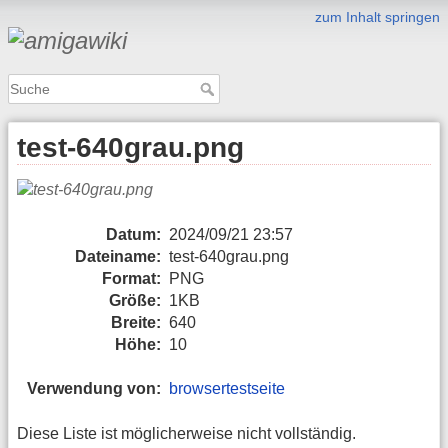
zum Inhalt springen
test-640grau.png
Datum:
2024/09/21 23:57
Dateiname:
test-640grau.png
Format:
PNG
Größe:
1KB
Breite:
640
Höhe:
10
Verwendung von:
browsertestseite
Diese Liste ist möglicherweise nicht vollständig.