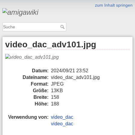
zum Inhalt springen
video_dac_adv101.jpg
Datum:
2024/09/21 23:52
Dateiname:
video_dac_adv101.jpg
Format:
JPEG
Größe:
13KB
Breite:
158
Höhe:
188
Verwendung von:
video_dac
video_dac